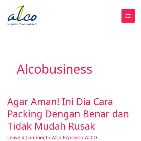
Skip
to
content
Alcobusiness
Agar Aman! Ini Dia Cara
Agar
Aman!
Packing Dengan Benar dan
Ini
Dia
Tidak Mudah Rusak
Cara
Leave a Comment
/
Alco Express
/
ALCO
Packing