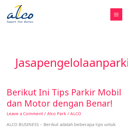
Skip
to
content
Jasapengelolaanpark
Berikut Ini Tips Parkir Mobil
Berikut
Ini
dan Motor dengan Benar!
Tips
Parkir
Leave a Comment
/
Alco Park
/
ALCO
Mobil
ALCO BUSINESS – Berikut adalah beberapa tips untuk
dan