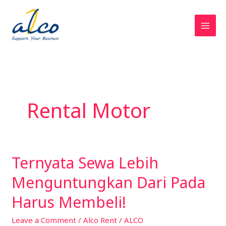
Skip
to
content
Rental Motor
Ternyata Sewa Lebih
Ternyata
Sewa
Menguntungkan Dari Pada
Lebih
Menguntungkan
Harus Membeli!
Dari
Leave a Comment
/
Alco Rent
/
ALCO
Pada