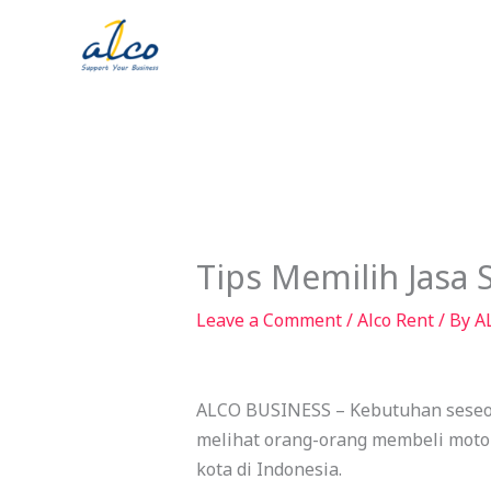
Skip
to
content
Tips Memilih Jasa
Leave a Comment
/
Alco Rent
/ By
A
ALCO BUSINESS – Kebutuhan seseoran
melihat orang-orang membeli motor 
kota di Indonesia.